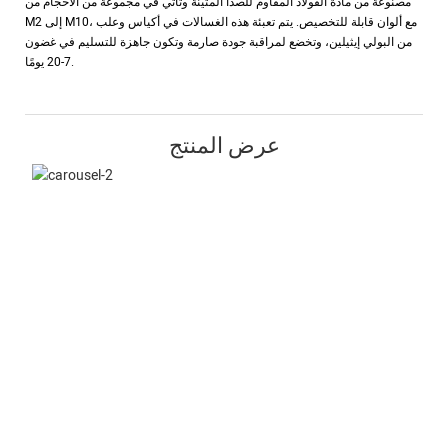
مصنوعة من مادة الفولاذ المقاوم للصدأ المتينة وتأتي في مجموعة من الأحجام من
M2 إلى M10، مع ألوان قابلة للتخصيص. يتم تعبئة هذه الغسالات في أكياس وعلب
من البولي إيثيلين، وتخضع لمراقبة جودة صارمة وتكون جاهزة للتسليم في غضون
7-20 يومًا.
عرض المنتج