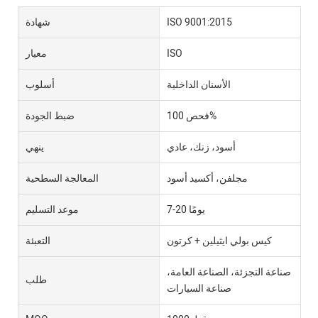
ISO 9001:2015
شهادة
ISO
معيار
الأسنان الداخلية
أسلوب
فحص 100%
ضبط الجودة
أسود، زنك، عادي
ينهي
مجلفن، أكسيد أسود
المعالجة السطحية
7-20 يومًا
موعد التسليم
كيس بولي ايثيلين + كرتون
التعبئة
صناعة التجزئة، الصناعة العامة،
طلب
صناعة السيارات