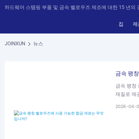
하드웨어 스탬핑 부품 ​​및 금속 벨로우즈 제조에 대한 15 년의 경험
집
제
JOINXUN
뉴스
금속 팽창
금속 팽창 
재질로 제
2026
04