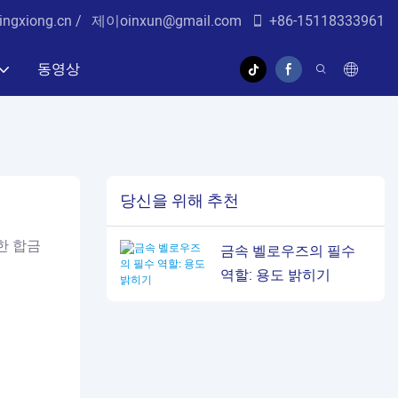
ingxiong.cn /
제이
oinxun@gmail.com
+86-15118333961
동영상
당신을 위해 추천
한 합금
금속 벨로우즈의 필수
역할: 용도 밝히기