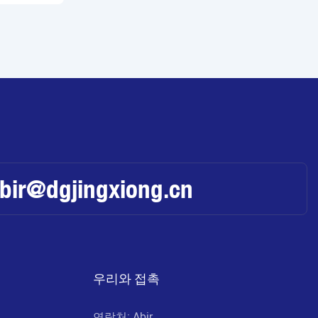
abir@dgjingxiong.cn
우리와 접촉
연락처: Abir