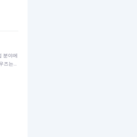
업 분야에
로우즈는
링 분야
력 있는