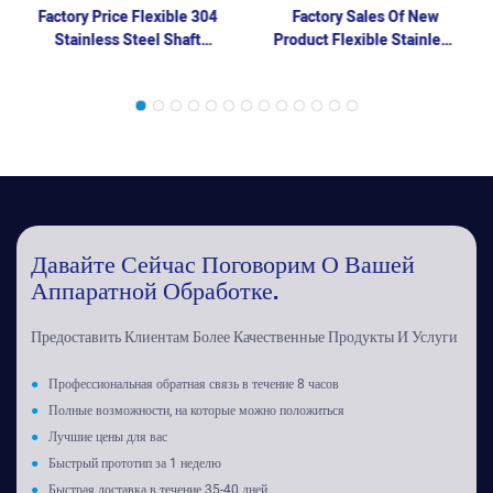
Factory Price Flexible 304
Factory Sales Of New
Stainless Steel Shaft
Product Flexible Stainless
Diaphragm Coupling
Steel Laminations For
Accessories
Coupling And Water Pumps
Давайте Сейчас Поговорим О Вашей
Аппаратной Обработке.
Предоставить Клиентам Более Качественные Продукты И Услуги
●
Профессиональная обратная связь в течение 8 часов
●
Полные возможности, на которые можно положиться
●
Лучшие цены для вас
●
Быстрый прототип за 1 неделю
●
Быстрая доставка в течение 35-40 дней.