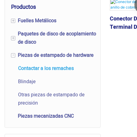
Productos
Conector D
Fuelles Metálicos
+
Terminal D
Paquetes de disco de acoplamiento
Componentes de transmisión
Cobre De A
+
de disco
mecánica
Piezas de estampado de hardware
Articulación de expansión de
Paquetes de disco de
-
fuelles
acoplamiento de disco
Contactar a los remaches
Sensor de presión de fuelle
Paquetes de discos
Blindaje
Fuelle de la válvula
Paquetes de discos flexibles
Otras piezas de estampado de
Fuelle de vacío
Paquete de disco festoneado de
precisión
forma del disco
Piezas mecanizadas CNC
Fuelle automotriz