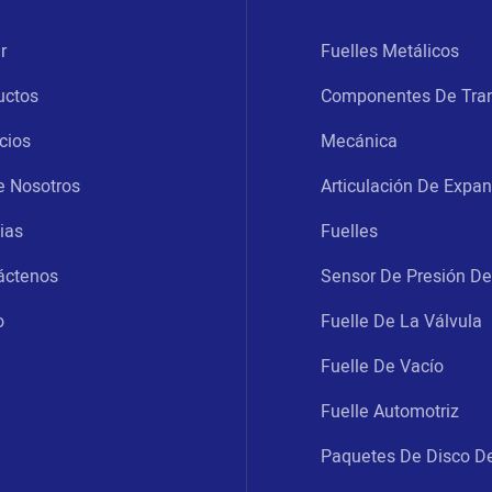
r
Fuelles Metálicos
uctos
Componentes De Tra
cios
Mecánica
e Nosotros
Articulación De Expa
ias
Fuelles
áctenos
Sensor De Presión De
o
Fuelle De La Válvula
Fuelle De Vacío
Fuelle Automotriz
Paquetes De Disco D