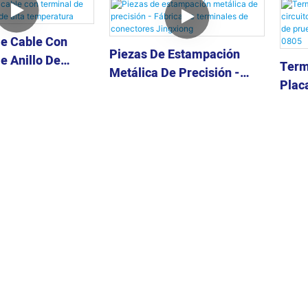
e Cable Con
Piezas De Estampación
e Anillo De
Term
Metálica De Precisión -
lta Temperatura
Plac
Fábrica De Terminales De
De A
Conectores Jingxiong
Prue
Circ