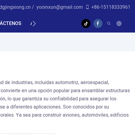
dgjingxiong.cn /
yo
oinxun@gmail.com
+86-15118333961
ÁCTENOS
APOYO
VIDEO
d de industrias, incluidas automotriz, aeroespacial,
os convierte en una opción popular para ensamblar estructuras
, lo que garantiza su confiabilidad para asegurar los
se a diferentes aplicaciones. Son conocidos por su
rales. Ya sea para construir aviones, automóviles, edificios