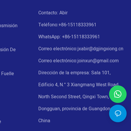
Contacto: Abir
Teléfono:
+86-15118333961
nsmisión
WhatsApp: +86-
15118333961
Correo electrónico:jxabir@dgjingxiong.cn
nsión De
Correo electrónico:j
oinxun@gmail.com
Dirección de la empresa: Sala 101,
 Fuelle
Edificio 4, N.° 3 Xiangmang West Road
North Second Street, Qingxi Town,
Dongguan, provincia de Guangdong,
China
e