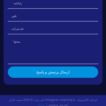
رایانامه
تلفن
نام شرکت
محتوا
ارسال پرسش و پاسخ
کپی رایت © 2025 سخت افزار Dongguan Jingxiong & شرکت الکترونیک ،
آموزشی ویبولیتین |
سایت