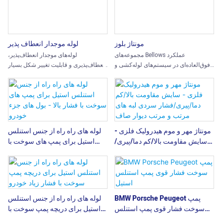
مونتاژ بلوز
لوله موجدار انعطاف پذیر
مجموعه‌های Bellows عملکرد
لوله‌های موجدار انعطاف‌پذیر،
فوق‌العاده‌ای در سیستم‌های لوله‌کشی و
انعطاف‌پذیری و قابلیت تغییر شکل بسیار
مکانیکی ارائه می‌دهند. آن‌ها به طور مؤثر
خوبی دارند و به طور مؤثر انبساط و
انبساط حرارتی، انحرافات نصب و
انقباض حرارتی، ارتعاشات مکانیکی و
جابجایی مکانیکی در جهت‌های محوری،
خطاهای نصب در سیستم‌های خط لوله را
جانبی و زاویه‌ای را جذب می‌کنند و فشار
جذب می‌کنند.
روی خطوط لوله و تجهیزات را تا حد
زیادی کاهش می‌دهند.
مونتاژ مهر و موم هیدرولیک فلزی -
لوله های راه راه از جنس استنلس
سایش مقاومت بالا/کم دما/پیری/
استیل برای پمپ های سوخت با
فشار سردی لبه های مرتب و مرتب
فشار بالا - بول های جزء خودرو
دیوار صاف
BMW Porsche Peugeot پمپ
لوله های راه راه از جنس استنلس
سوخت فشار قوی پمپ استنلس
استیل برای دریچه پمپ سوخت با
استیل
فشار زیاد خودرو