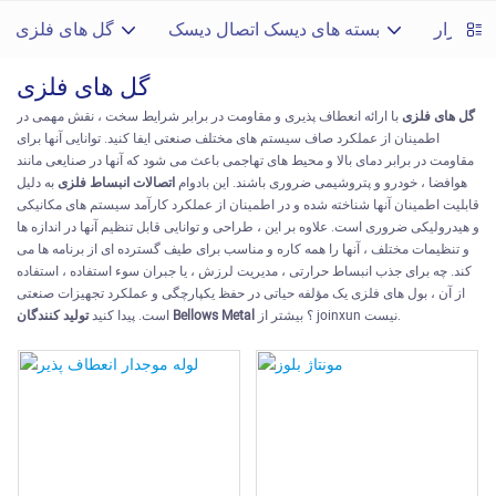
 افزار
بسته های دیسک اتصال دیسک
گل های فلزی
گل های فلزی
گل های فلزی
با ارائه انعطاف پذیری و مقاومت در برابر شرایط سخت ، نقش مهمی در
اطمینان از عملکرد صاف سیستم های مختلف صنعتی ایفا کنید. توانایی آنها برای
مقاومت در برابر دمای بالا و محیط های تهاجمی باعث می شود که آنها در صنایعی مانند
هوافضا ، خودرو و پتروشیمی ضروری باشند. این بادوام
اتصالات انبساط فلزی
به دلیل
قابلیت اطمینان آنها شناخته شده و در اطمینان از عملکرد کارآمد سیستم های مکانیکی
و هیدرولیکی ضروری است. علاوه بر این ، طراحی و توانایی قابل تنظیم آنها در اندازه ها
و تنظیمات مختلف ، آنها را همه کاره و مناسب برای طیف گسترده ای از برنامه ها می
کند. چه برای جذب انبساط حرارتی ، مدیریت لرزش ، یا جبران سوء استفاده ، استفاده
از آن ، بول های فلزی یک مؤلفه حیاتی در حفظ یکپارچگی و عملکرد تجهیزات صنعتی
؟ بیشتر از joinxun نیست.
تولید کنندگان Bellows Metal
است. پیدا کنید