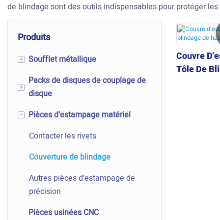
de blindage sont des outils indispensables pour protéger les
Produits
Couvre D'
Soufflet métallique
+
Tôle De Bl
Packs de disques de couplage de
Composants de transmission
Qualité
+
disque
mécanique
Pièces d'estampage matériel
Joint d'extension des soufflets
Packs de disques de couplage
-
de disque
Capteur de pression de souffle
Contacter les rivets
Packs de disques
Soufflet de valve
Couverture de blindage
Packs de disques flexibles
Soufflet aspirateur
Autres pièces d'estampage de
Pack de disque festoné de
précision
Soufflet automobile
forme de disque
Pièces usinées CNC