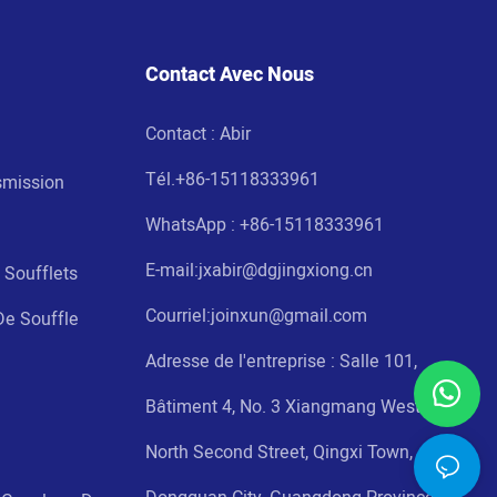
Contact Avec Nous
Contact : Abir
Tél.
+86-15118333961
smission
WhatsApp : +86-
15118333961
E-mail:jxabir@dgjingxiong.cn
 Soufflets
Courriel:j
oinxun@gmail.com
De Souffle
Adresse de l'entreprise : Salle 101,
Bâtiment 4, No. 3 Xiangmang West Road
North Second Street, Qingxi Town,