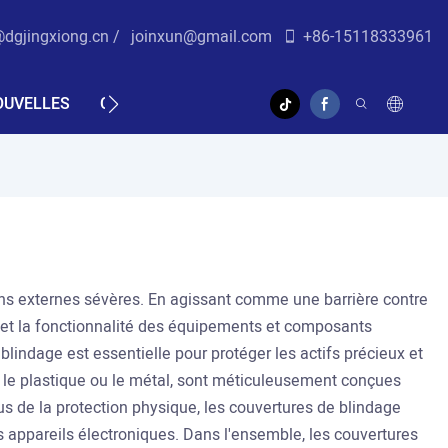
@dgjingxiong.cn /
j
oinxun@gmail.com
+86-15118333961
OUVELLES
CONTACTEZ-NOUS
SOUTIEN
VIDÉO
ions externes sévères. En agissant comme une barrière contre
té et la fonctionnalité des équipements et composants
e blindage est essentielle pour protéger les actifs précieux et
e le plastique ou le métal, sont méticuleusement conçues
us de la protection physique, les couvertures de blindage
s appareils électroniques. Dans l'ensemble, les couvertures