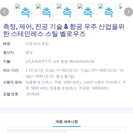
측정, 제어, 진공 기술 & 항공 우주 산업을위
한 스테인레스 스틸 벨로우즈
배송:
지원 바다 운임
원산지:
중국
지불:
L/C,D/A,D/P,T/T, 서부 동맹, MoneyGram,OA
리드 시간:
1-10 (조각) : 5 (일), 11-100 (조각) : 7 (일), 101-1000 (조각) : 10
(일),> 1000 (조각) : 협상 할 (일)
사용자 정의:
맞춤형 로고(최소. 주문: 1000 세트), 그래픽 사용자 정의(최소. 주
문: 5000 세트), 맞춤형 포장(최소. 주문량 : 5000세트)
모델 번호:
JX-OD28
제품 세부사항