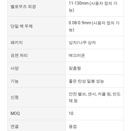
11-130mm (사용자 정의 가
벨로우즈 외경
능)
0.08-0.9mm (사용자 정의 가
단일 벽 두께
능)
패키지
상자/나무 상자
표면 처리
매끄러운
사양
맞춤형
기능
좋은 탄성 밀봉 성능
안전 밸브, 센서, 커플 링, 반도
신청
체 등
MOQ
10
연결
용접