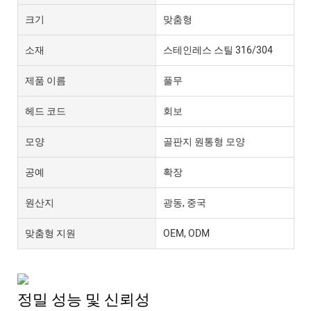
크기
맞춤형
소재
스테인레스 스틸 316/304
제품 이름
풀무
헤드 코드
회보
모양
골판지 원통형 모양
공예
확장
원산지
광동, 중국
맞춤형 지원
OEM, ODM
정밀 성능 및 신뢰성