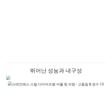
뛰어난 성능과 내구성
고
급
품
질
프
리