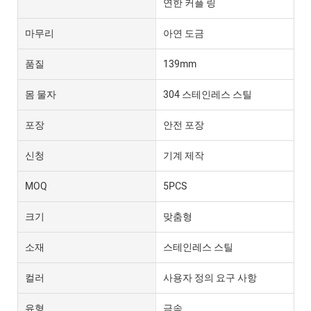
연한 커플 링
마무리
아연 도금
품질
139mm
몸 물자
304 스테인레스 스틸
포장
안전 포장
신청
기계 제작
MOQ
5PCS
크기
맞춤형
소재
스테인레스 스틸
컬러
사용자 정의 요구 사항
유형
금속