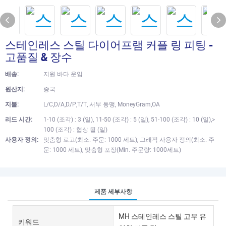
스테인레스 스틸 다이어프램 커플 링 피팅 -
고품질 & 장수
배송:
지원 바다 운임
원산지:
중국
지불:
L/C,D/A,D/P,T/T, 서부 동맹, MoneyGram,OA
리드 시간:
1-10 (조각) : 3 (일), 11-50 (조각) : 5 (일), 51-100 (조각) : 10 (일),>
100 (조각) : 협상 될 (일)
사용자 정의:
맞춤형 로고(최소. 주문: 1000 세트), 그래픽 사용자 정의(최소. 주
문: 1000 세트), 맞춤형 포장(Min. 주문량: 1000세트)
제품 세부사항
MH 스테인레스 스틸 고무 유
키워드