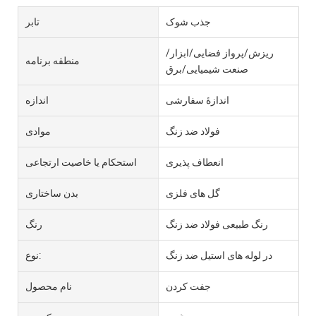
جذب شوک
تابر
ریزش/پرواز فضایی/ابزار/
منطقه برنامه
صنعت شیمیایی/برق
اندازۀ سفارشی
اندازه
فولاد ضد زنگ
موادی
انعطاف پذیری
استحکام یا خاصیت ارتجاعی
گل های فلزی
بدن ساختاری
رنگ طبیعی فولاد ضد زنگ
رنگ
در لوله های استیل ضد زنگ
نوع:
جفت کردن
نام محصول