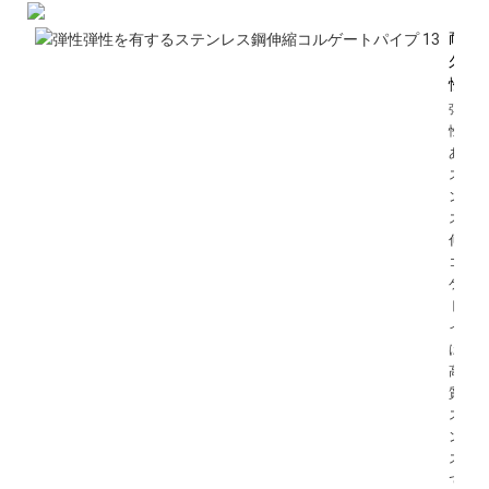
耐
久
性
弾力
性の
ある
ステ
ンレ
ス鋼
伸縮
コル
ゲー
トパ
イプ
は、
高品
質の
ステ
ンレ
ス鋼
で作