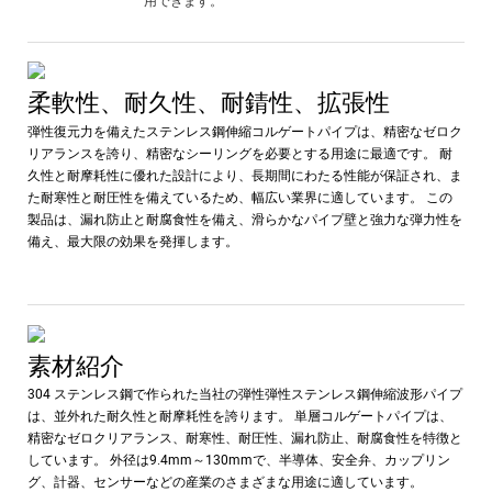
用できます。
柔軟性、耐久性、耐錆性、拡張性
弾性復元力を備えたステンレス鋼伸縮コルゲートパイプは、精密なゼロク
リアランスを誇り、精密なシーリングを必要とする用途に最適です。 耐
久性と耐摩耗性に優れた設計により、長期間にわたる性能が保証され、ま
た耐寒性と耐圧性を備えているため、幅広い業界に適しています。 この
製品は、漏れ防止と耐腐食性を備え、滑らかなパイプ壁と強力な弾力性を
備え、最大限の効果を発揮します。
素材紹介
304 ステンレス鋼で作られた当社の弾性弾性ステンレス鋼伸縮波形パイプ
は、並外れた耐久性と耐摩耗性を誇ります。 単層コルゲートパイプは、
精密なゼロクリアランス、耐寒性、耐圧性、漏れ防止、耐腐食性を特徴と
しています。 外径は9.4mm～130mmで、半導体、安全弁、カップリン
グ、計器、センサーなどの産業のさまざまな用途に適しています。