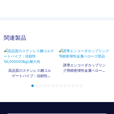
関連製品
誘導エンコーダカップリン
高品質のステンレス鋼コル
グ用精密弾性金属ベローズ
ゲートパイプ：信頼性
部品
<000000>耐久性