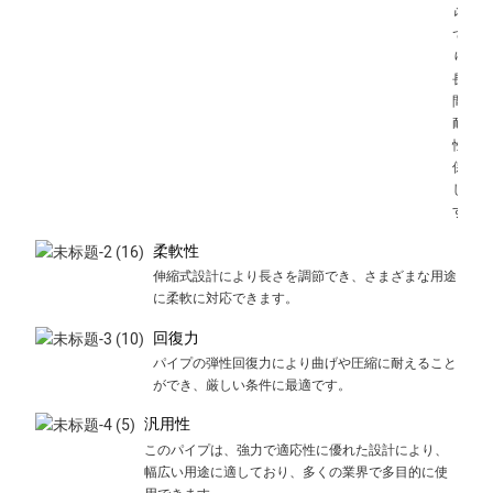
られ
てお
り、
長期
間の
耐久
性を
保証
しま
す。
柔軟性
伸縮式設計により長さを調節でき、さまざまな用途
に柔軟に対応できます。
回復力
パイプの弾性回復力により曲げや圧縮に耐えること
ができ、厳しい条件に最適です。
汎用性
このパイプは、強力で適応性に優れた設計により、
幅広い用途に適しており、多くの業界で多目的に使