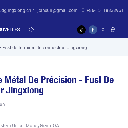
@dgjingxiong.cn /
j
oinxun@gmail.com
+86-15118333961
OUVELLES
CONTACTEZ-NOUS
SOUTIEN
VIDÉO
- Fust de terminal de connecteur Jingxiong
 Métal De Précision - Fust De
r Jingxiong
ien
Western Union, MoneyGram, OA