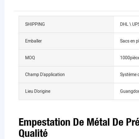
SHIPPING
DHL \ UPS
Emballer
Sacs en p
MOQ
1000pièc
Champ D'application
Système de
Lieu D'origine
Guangdon
Empestation De Métal De Pré
Qualité