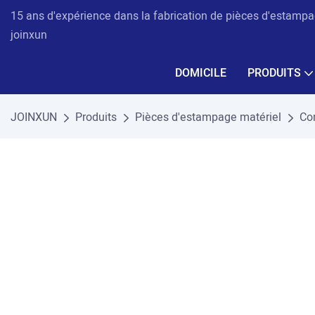
15 ans d'expérience dans la fabrication de pièces d'estampag
joinxun
DOMICILE
PRODUITS
JOINXUN
Produits
Pièces d'estampage matériel
Con