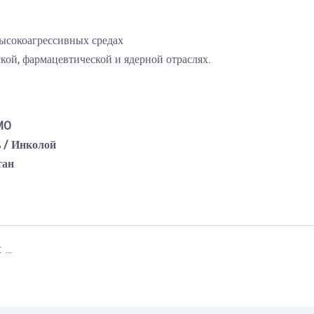
высокоагрессивных средах
ой, фармацевтической и ядерной отраслях.
MO
ь / Инколой
тан
Основная роль металлических сильфонов: раскрытие их назначения