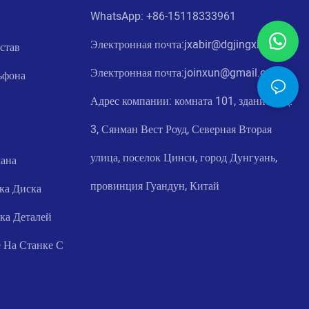
WhatsApp: +86-
15118333961
Электронная почта:jxabir@dgjingxiong.cn
став
Электронная почта:j
oinxun@gmail.com
ьфона
Адрес компании: комната 101, здание 4, д.
3, Сянман Вест Роуд, Северная Вторая
улица, поселок Цинси, город Дунгуань,
ана
провинция Гуандун, Китай
ка Диска
ка Деталей
 На Станке С