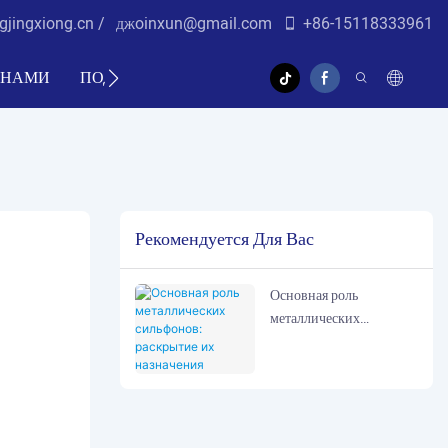
gjingxiong.cn /
дж
oinxun@gmail.com
+86-15118333961
 НАМИ
ПОДДЕРЖИВАТЬ
ВИДЕО
Рекомендуется Для Вас
Основная роль
металлических
сильфонов: раскрытие
их назначения