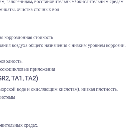
ам, галогенидам, восстановительным/окислительным средам.
микаты, очистка сточных вод
ая коррозионная стойкость
ания воздуха общего назначения с низким уровнем коррозии.
роводность.
высокоцикловые приложения
R2, TA1, TA2)
морской воде и окисляющим кислотам), низкая плотность.
системы
овительных средах.