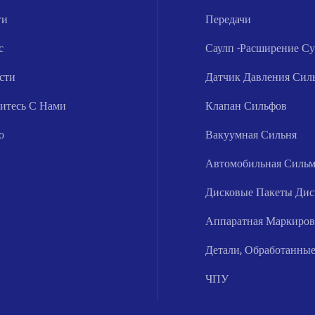
ги
Передачи
с
Саулп -расширение Су
сти
Датчик Давления Сил
итесь С Нами
Клапан Сильфов
о
Вакуумная Сильня
Автомобильная Сильм
Дисковые Пакеты Дис
Аппаратная Маркиров
Детали, Обработанные
ЧПУ