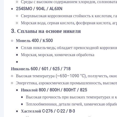
Среды с высоким содержанием хлоридов, солоноватая
254SMO / 904L / AL6XN
Сверхвысокая коррозионная стойкость к кислотам, 
Морская вода, серная кислота, фосфорная кислота, 
3. Сплавы на основе никеля
Монель 400 / К500
Сплав никель-медь; обладает превосходной коррозио
Морская, морская, химическая обработка
Инконель 600 / 601 / 625 / 718
Высокая температура (~650–1090 °C), ползучесть, окис
Энергетика, аэрокосмическая промышленность, высоко
Инколой 800 / 800H / 800HT / ​​825
Высокая прочность при высоких температурах и к
Теплообменники, детали печей, химическая обраб
Хастеллой C-276 / C-22 / B-3