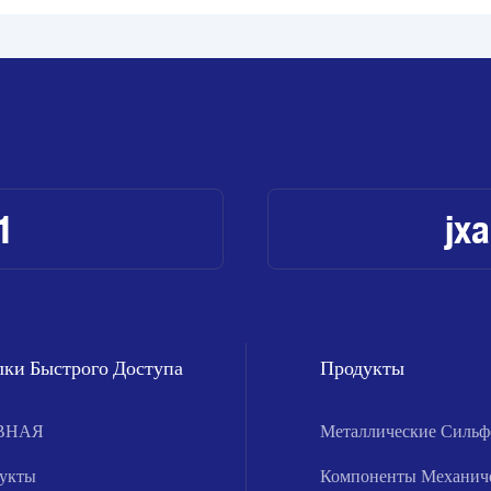
1
jx
ки Быстрого Доступа
Продукты
ВНАЯ
Металлические Силь
укты
Компоненты Механич