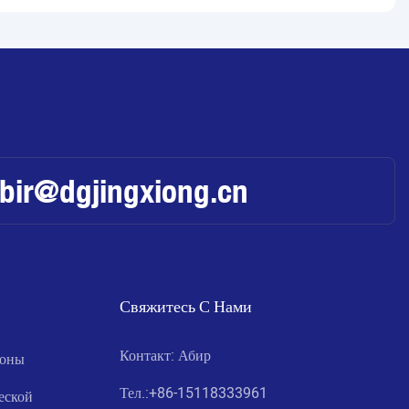
abir@dgjingxiong.cn
Свяжитесь С Нами
Контакт: Абир
фоны
Тел.:
+86-15118333961
еской