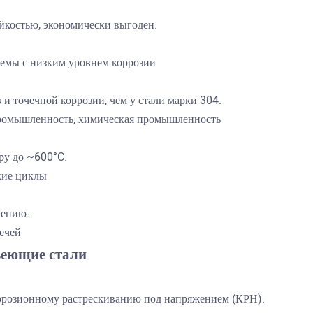
йкостью, экономически выгоден.
темы с низким уровнем коррозии
 и точечной коррозии, чем у стали марки 304.
промышленность, химическая промышленность
ру до ~600°C.
кие циклы
лению.
ечей
веющие стали
оррозионному растрескиванию под напряжением (КРН).