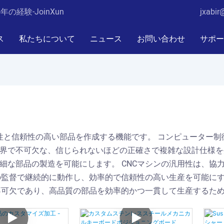
経験-JoinXun
jxabir
ス
私たちについて
ニュース
お問い合わせ
サポー
性と信頼性の高い部品を作成する機能です。 コンピューター
界で不可欠な、信じられないほどの正確さで複雑な設計仕様を
細な部品の製造を可能にします。 CNCマシンの汎用性は、協
限の監督で継続的に動作し、効率的で信頼性の高い生産を可能に
で不可欠であり、高品質の部品を効率的かつ一貫して生産するた