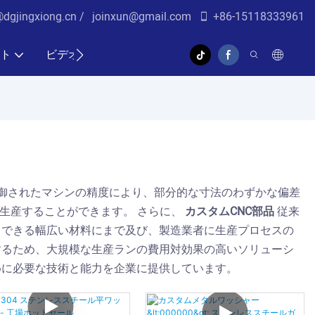
@dgjingxiong.cn /
j
oinxun@gmail.com
+86-15118333961
ト
ビデオ
制御されたマシンの精度により、部分的な寸法のわずかな偏差
生産することができます。 さらに、
カスタムCNC部品
従来
力できる幅広い材料にまで及び、製造業者に生産プロセスの
するため、大規模な生産ランの費用対効果の高いソリューシ
めに必要な技術と能力を企業に提供しています。