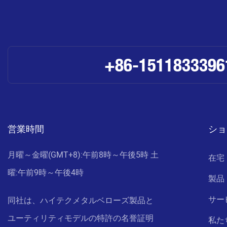
+86-1511833396
営業時間
ショ
月曜～金曜(GMT+8):午前8時～午後5時 土
在宅
曜:午前9時～午後4時
製品
サー
同社は、ハイテクメタルベローズ製品と
ユーティリティモデルの特許の名誉証明
私た