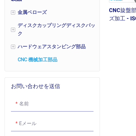
CNC旋盤
金属ベローズ
+
ズ加工 - I
ディスクカップリングディスクパッ
機械式伝送コンポーネント
+
ク
ベローズ伸縮ジョイント
ハードウェアスタンピング部品
ディスクカップリングディスク
+
ベローズ圧力センサー
パック
CNC 機械加工部品
リベットに連絡してください
バルブベローズ
ディスクパック
シールドカバー
真空ベローズ
柔軟なディスクパック
お問い合わせを送信
その他の精密スタンピング部品
自動車ベローズ
ディスク形状のスカラップディ
スクパック
名前
Eメール