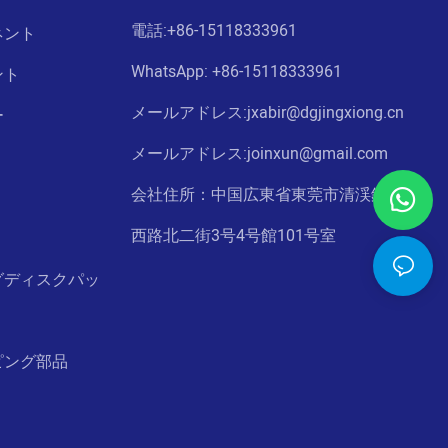
電話:
+86-15118333961
ネント
WhatsApp: +86-
15118333961
ント
メールアドレス:jxabir@dgjingxiong.cn
ー
メールアドレス:j
oinxun@gmail.com
会社住所：中国広東省東莞市清渓鎮湘莞
西路北二街3号4号館101号室
グディスクパッ
ピング部品