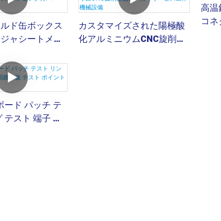
高温
コネ
ールド缶ボックス
カスタマイズされた陽極酸
ージャシートメタ
化アルミニウムCNC旋削部
ングカバーPCB
品メーカーサービス工作機
械設備
 ボード パッチ テ
 テスト 端子 回
スト ポイント