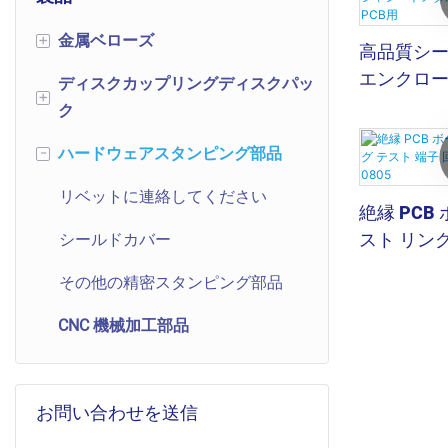
金属ベローズ
+
高品質シ
エンクロ
ディスクカップリングディスクパッ
機械式伝送コンポーネント
+
ルスタンピ
ク
ベローズ伸縮ジョイント
用
ハードウェアスタンピング部品
ディスクカップリングディスク
-
ベローズ圧力センサー
パック
リベットに連絡してください
絶縁 PCB
バルブベローズ
ディスクパック
スト リング
シールドカバー
真空ベローズ
路基板 テ
柔軟なディスクパック
その他の精密スタンピング部品
0805
自動車ベローズ
ディスク形状のスカラップディ
CNC 機械加工部品
スクパック
お問い合わせを送信