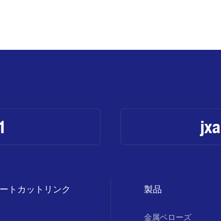
1
jx
ートカットリンク
製品
金属ベローズ