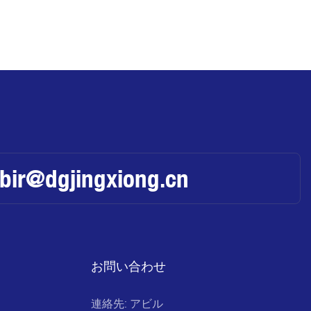
abir@dgjingxiong.cn
お問い合わせ
連絡先: アビル