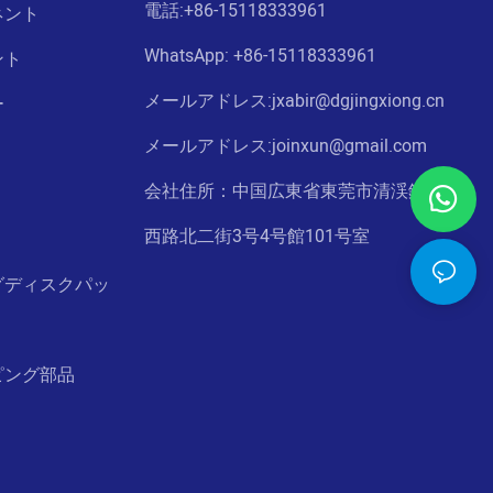
電話:
+86-15118333961
ネント
WhatsApp: +86-
15118333961
ント
メールアドレス:jxabir@dgjingxiong.cn
ー
メールアドレス:j
oinxun@gmail.com
会社住所：中国広東省東莞市清渓鎮湘莞
西路北二街3号4号館101号室
グディスクパッ
ピング部品