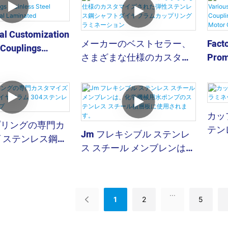
スなどを効果的に吸
方向、角度方向の機械的な変位
を効果的に吸収し、配管や機器
al Customization
にかかるストレスを大幅に軽減
メーカーのベストセラー、
Fact
 Couplings
します。
さまざまな仕様のカスタマ
Prom
Steel Diaphragm
イズされた弾性ステンレス
Flex
inated
鋼シャフトダイヤフラムカ
Coup
ップリングラミネーション
Cust
Coup
カッ
プリングの専門カ
テン
Jm フレキシブル ステンレ
 ステンレス鋼ダ
ロ品
ス スチール メンブレンは、
 304ステンレス
化学機械用水ポンプのステ
ループ
ンレス スチール積層板に使
用されます。
...
1
2
5