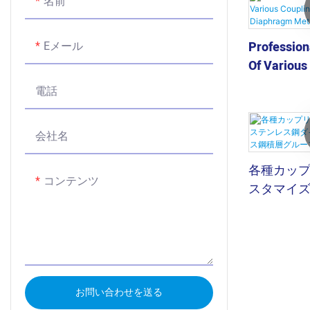
名前
動、設置ミ
収します。
Eメール
Profession
Of Various
Stainless 
電話
Metal Lam
会社名
各種カッ
コンテンツ
スタマイズ
イヤフラム
鋼積層グ
お問い合わせを送る