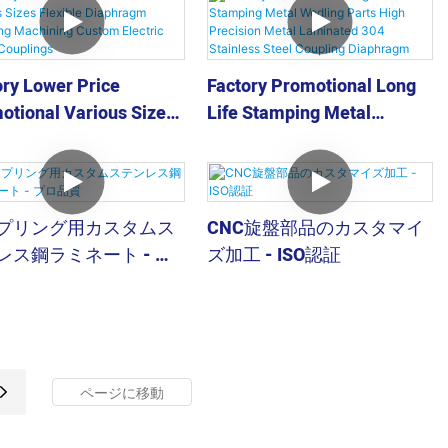
ory Lower Price
Factory Promotional Long
otional Various Sizes
Life Stamping Metal
ible Diaphragm
Wedling Parts High
ling Machining
Precision Metal Laminated
om Electric Motor
304 Stainless Steel
lings
Coupling Diaphragm
プリング用カスタムス
CNC旋盤部品のカスタマイ
レス鋼ラミネート - プ
ズ加工 - ISO認証
質