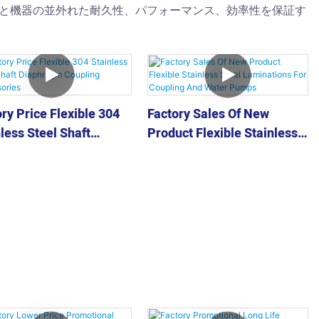
機械と機器の並外れた耐久性、パフォーマンス、効率性を保証す
ry Price Flexible 304
Factory Sales Of New
less Steel Shaft
Product Flexible Stainless
hragm Coupling
Steel Laminations For
ssories
Coupling And Water Pumps