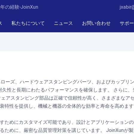
経験-JoinXun
jxabir
ス
私たちについて
ニュース
お問い合わせ
サポー
タルベローズ、ハードウェアスタンピングパーツ、およびカップ
耐久性と長期にわたるパフォーマンスを確保します。 さらに、
ウェアスタンピング部品は正確で信頼性が高く、さまざまなアセ
特性を提供し、機械と機器の全体的な効率と寿命を高めます。 
顧客要件を満たすためにカスタマイズ可能であり、設計とアプリケーシ
ために、厳密な品質管理対策を講じています。 JoinXun