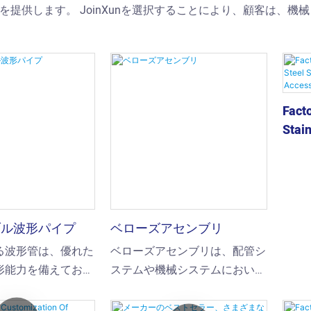
提供します。 JoinXunを選択することにより、顧客は、
Facto
Stain
Diap
Acce
ブル波形パイプ
ベローズアセンブリ
る波形管は、優れた
ベローズアセンブリは、配管シ
形能力を備えてお
ステムや機械システムにおいて
ラインシステムにお
優れた性能を発揮します。熱膨
・収縮、機械的振
張、設置時のずれ、軸方向、横