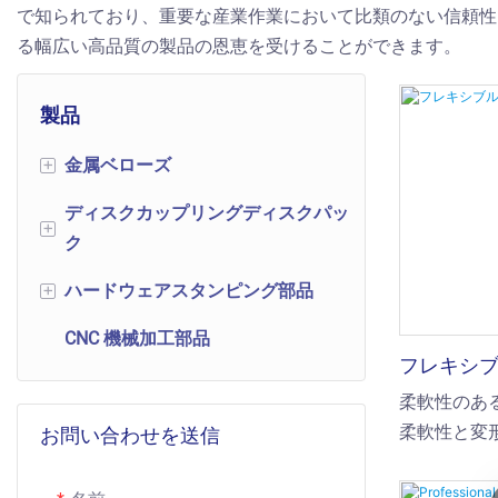
で知られており、重要な産業作業において比類のない信頼性を
る幅広い高品質の製品の恩恵を受けることができます。
製品
金属ベローズ
+
ディスクカップリングディスクパッ
機械式伝送コンポーネント
+
ク
ベローズ伸縮ジョイント
ハードウェアスタンピング部品
ディスクカップリングディスク
+
ベローズ圧力センサー
パック
CNC 機械加工部品
リベットに連絡してください
バルブベローズ
フレキシ
ディスクパック
シールドカバー
柔軟性のあ
真空ベローズ
柔軟なディスクパック
柔軟性と変
お問い合わせを送信
その他の精密スタンピング部品
自動車ベローズ
り、パイプ
ディスク形状のスカラップディ
ける熱膨張
スクパック