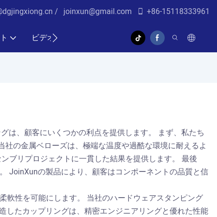
@dgjingxiong.cn /
j
oinxun@gmail.com
+86-15118333961
ト
ビデオ
リングは、顧客にいくつかの利点を提供します。 まず、私たち
当社の金属ベローズは、極端な温度や過酷な環境に耐えるよ
ンブリプロジェクトに一貫した結果を提供します。 最後
JoinXunの製品により、顧客はコンポーネントの品質と信
ョンの柔軟性を可能にします。 当社のハードウェアスタンピング
が製造したカップリングは、精密エンジニアリングと優れた性能