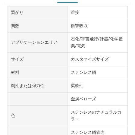
繋がり
溶接
関数
衝撃吸収
石化/宇宙飛行/計器/化学産
アプリケーションエリア
業/電気
サイズ
カスタマイズサイズ
材料
ステンレス鋼
剛性または弾力性
柔軟性
金属ベローズ
ステンレスのナチュラルカ
色
ラー
ステンレス鋼管内