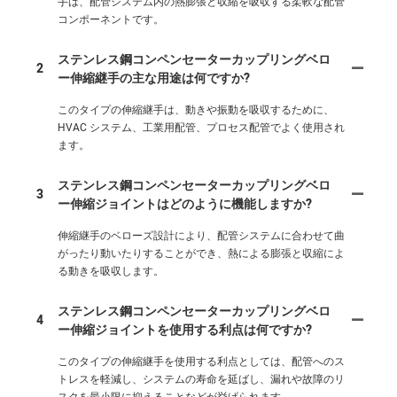
手は、配管システム内の熱膨張と収縮を吸収する柔軟な配管
コンポーネントです。
ステンレス鋼コンペンセーターカップリングベロ
2
ー伸縮継手の主な用途は何ですか?
このタイプの伸縮継手は、動きや振動を吸収するために、
HVAC システム、工業用配管、プロセス配管でよく使用され
ます。
ステンレス鋼コンペンセーターカップリングベロ
3
ー伸縮ジョイントはどのように機能しますか?
伸縮継手のベローズ設計により、配管システムに合わせて曲
がったり動いたりすることができ、熱による膨張と収縮によ
る動きを吸収します。
ステンレス鋼コンペンセーターカップリングベロ
4
ー伸縮ジョイントを使用する利点は何ですか?
このタイプの伸縮継手を使用する利点としては、配管へのス
トレスを軽減し、システムの寿命を延ばし、漏れや故障のリ
スクを最小限に抑えることなどが挙げられます。