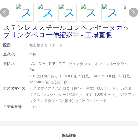
ステンレススチールコンペンセータカッ
プリングベロー伸縮継手 - 工場直販
配送:
海上輸送をサポート
原産地:
中国
支払い:
L/C、D/A、D/P、T/T、ウェスタンユニオン、マネーグラム、
OA
:
1-10(個):5(日数)、11-500(個):7(日数)、501-5000(個):10(日数)、
&gt;5000(個):交渉(日数)
カスタマイズ:
カスタマイズされたロゴ（最小） 注文: 1000 セット)、カスタ
マイズされたパッケージ (最小)。 注文: 1000 セット)、グラフィ
ックのカスタマイズ (最小) 受注数: 1000セット
モデル番号:
ふいご
製品詳細