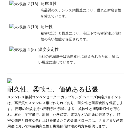
耐腐食性
高品質のステンレス鋼構造により、優れた耐腐食性
を備えています。
耐圧性
精密な設計と構造により、高圧下でも密閉性と信頼
性の高い性能が保証されます。
温度安定性
当社の伸縮継手は温度変化に耐えられるため、幅広
い用途に適しています。
耐久性、柔軟性、価値ある拡張
ステンレス鋼製コンペンセーター カップリング ベローズ伸縮ジョイント
は、高品質のステンレス鋼で作られており、耐久性と耐腐食性を保証しま
す。 円形の波紋を持つ円筒形の形状により、柔軟性と衝撃吸収性が得ら
れ、石化、宇宙飛行、計器、化学産業、電気などの用途に最適です。 精
密な鋳造と自然な色仕上げを備えたこの金属ベローズは、さまざまな産業
用途において構造的完全性と機能的信頼性の両方を提供します。